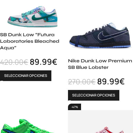
SB Dunk Low “Futura
Laboratories Bleached
Aqua”
89.99
€
420.00
€
Nike Dunk Low Premium
SB Blue Lobster
SELECCIONAR OPCIONES
89.99
€
270.00
€
SELECCIONAR OPCIONES
-47%