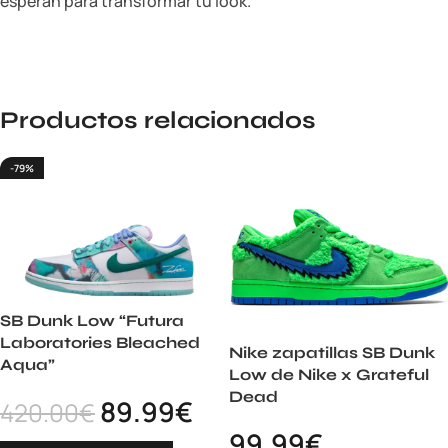
esperan para transformar tu look.
Productos relacionados
-79%
SB Dunk Low “Futura
Laboratories Bleached
Nike zapatillas SB Dunk
Aqua”
Low de Nike x Grateful
Dead
89.99
€
420.00
€
99.99
€