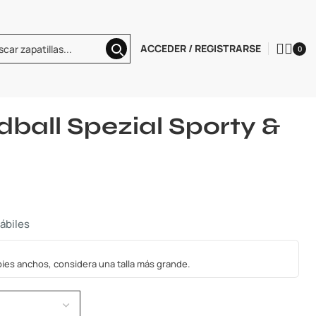
ACCEDER / REGISTRARSE
0
 Spezial
adidas Handball Spezial Sporty & Rich Pink
ball Spezial Sporty &
hábiles
s pies anchos, considera una talla más grande.