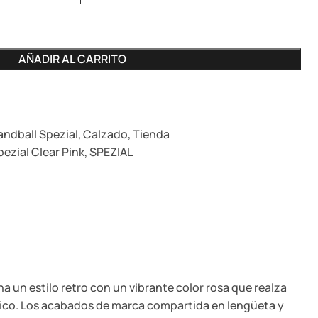
AÑADIR AL CARRITO
andball Spezial
,
Calzado
,
Tienda
ezial Clear Pink
,
SPEZIAL
a un estilo retro con un vibrante color rosa que realza
lgico. Los acabados de marca compartida en lengüeta y