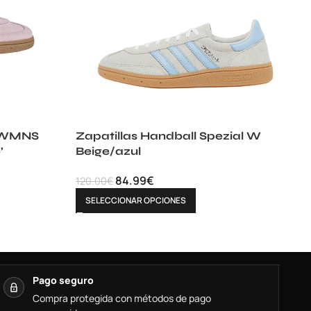
l WMNS
Zapatillas Handball Spezial W
’
Beige/azul
84.99
€
120.00
€
SELECCIONAR OPCIONES
Pago seguro
Compra protegida con métodos de pago