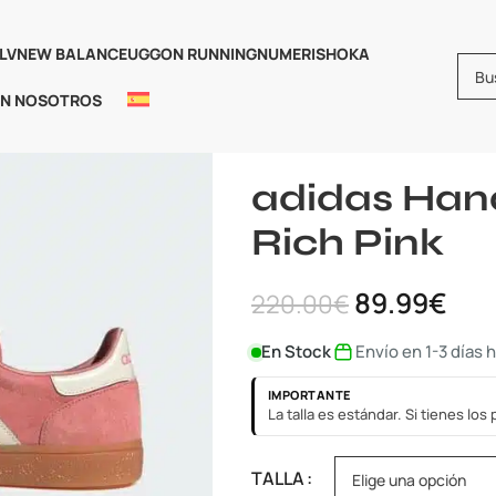
LV
NEW BALANCE
UGG
ON RUNNING
NUMERIS
HOKA
ON NOSOTROS
Inicio
Adidas
Adidas Handball
adidas Hand
Rich Pink
89.99
€
220.00
€
En Stock
Envío en 1-3 días 
IMPORTANTE
La talla es estándar. Si tienes lo
TALLA