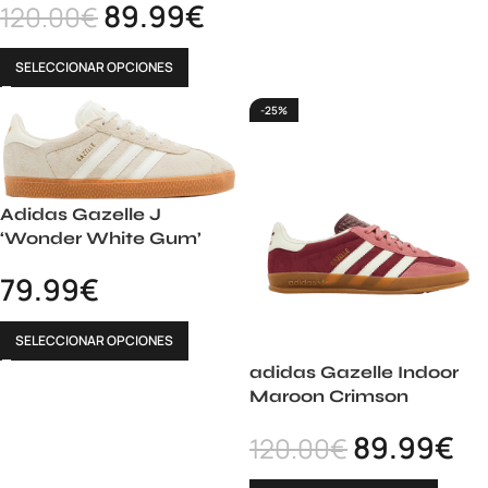
89.99
€
120.00
€
SELECCIONAR OPCIONES
-25%
Adidas Gazelle J
‘Wonder White Gum’
79.99
€
SELECCIONAR OPCIONES
adidas Gazelle Indoor
Maroon Crimson
89.99
€
120.00
€