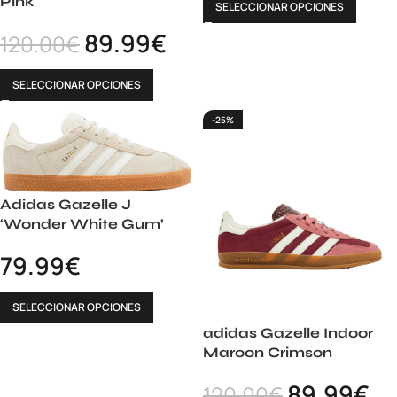
Pink
SELECCIONAR OPCIONES
89.99
€
120.00
€
SELECCIONAR OPCIONES
-25%
Adidas Gazelle J
‘Wonder White Gum’
79.99
€
SELECCIONAR OPCIONES
adidas Gazelle Indoor
Maroon Crimson
89.99
€
120.00
€